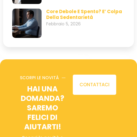
Core Debole E Spento? E’ Colpa
Della Sedentarietà
Febbraio 5, 2026
SCORPI LE NOVITÀ
CONTATTACI
HAI UNA
DOMANDA?
SAREMO
FELICI DI
AIUTARTI!