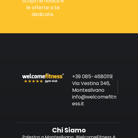
Scopri le novità e
le offerte a te
dedicate.
+39 085-4680119
Via Vestina 346,
Montesilvano
info@welcomefitn
ess.it
Chi Siamo
Palestra a Montesilvano, WelcomeFitness è