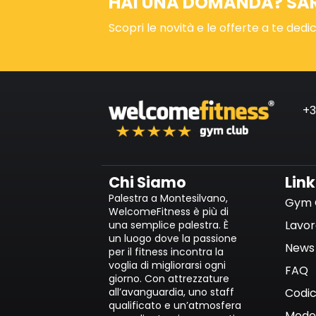
HAI UNA DOMANDA? SARE
Scopri le novità e le offerte a te dedi
+3
Chi Siamo
Link
Palestra a Montesilvano,
Gym 
WelcomeFitness è più di
Lavor
una semplice palestra. È
un luogo dove la passione
News 
per il fitness incontra la
voglia di migliorarsi ogni
FAQ
giorno. Con attrezzature
all’avanguardia, uno staff
Codic
qualificato e un’atmosfera
Model