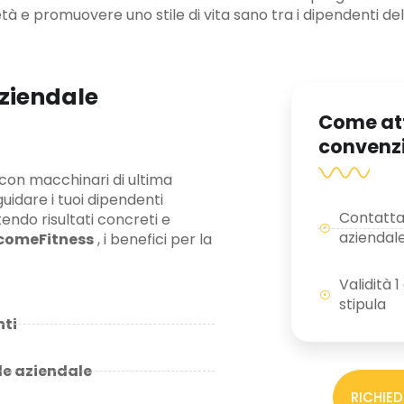
à e promuovere uno stile di vita sano tra i dipendenti de
aziendale
Come att
convenz
 con macchinari di ultima
uidare i tuoi dipendenti
Contatta
ndo risultati concreti e
aziendal
lcomeFitness
, i benefici per la
Validità 
stipula
nti
le aziendale
RICHIED