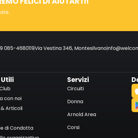
MO FELICI DI AIUTARTI!
cate.
9 085-4680119
Via Vestina 346, Montesilvano
info@welcome
 Utili
Servizi
D
Club
Circuiti
a con noi
Donna
& Articoli
Arnold Area
Corsi
e di Condotta
lo organizzativo