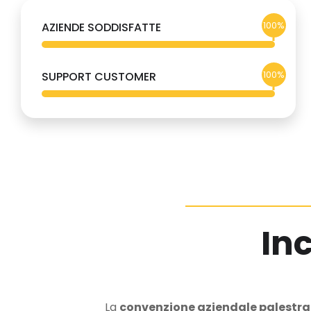
100%
AZIENDE SODDISFATTE
100%
SUPPORT CUSTOMER
In
La
convenzione aziendale palestr