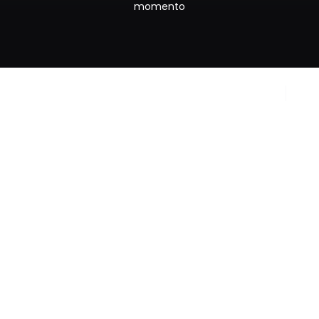
momento
Copyright © 2024
Privacy Policy
Sportrend SSD a RL. All
Cookie Policy
rights reserved.
Partita IVA
IT02092880687