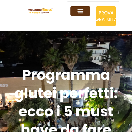
PROVA
GRATUITA
Programma
glutei perfetti:
ecco i 5 must
have da fare