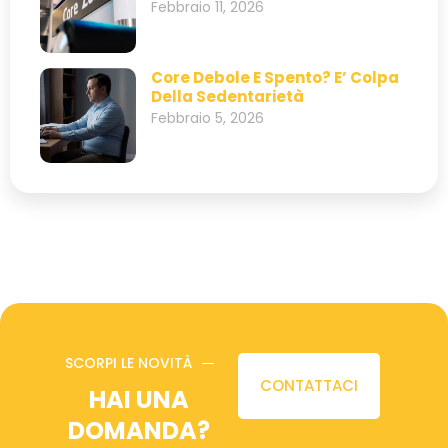
Febbraio 11, 2026
Core Debole E Spento? E’ Colpa
Della Sedentarietà
Febbraio 5, 2026
SCORPI LE NOVITÀ
CONTATTACI
HAI UNA
DOMANDA?