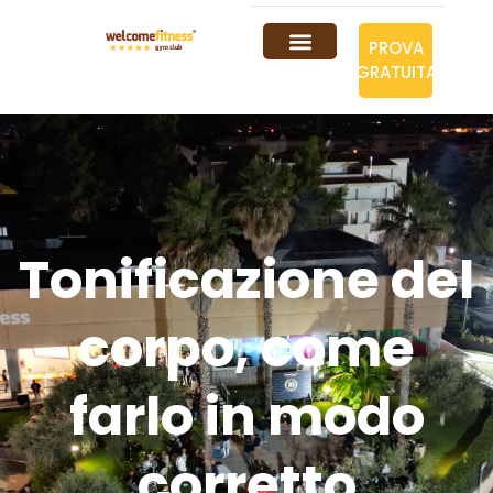
PROVA
GRATUITA
Tonificazione del
corpo, come
farlo in modo
corretto