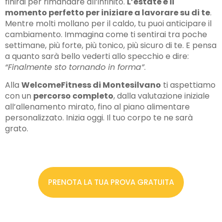
finirai per rimandare all’infinito.
L’estate è il
momento perfetto per iniziare a lavorare su di te
.
Mentre molti mollano per il caldo, tu puoi anticipare il
cambiamento. Immagina come ti sentirai tra poche
settimane, più forte, più tonico, più sicuro di te. E pensa
a quanto sarà bello vederti allo specchio e dire:
“Finalmente sto tornando in forma”
.
Alla
WelcomeFitness di Montesilvano
ti aspettiamo
con un
percorso completo
, dalla valutazione iniziale
all’allenamento mirato, fino al piano alimentare
personalizzato. Inizia oggi. Il tuo corpo te ne sarà
grato.
PRENOTA LA TUA PROVA GRATUITA