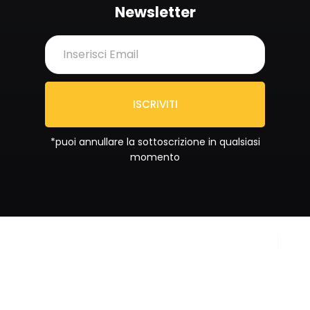
Newsletter
ISCRIVITI
*puoi annullare la sottoscrizione in qualsiasi
momento
Copyright © 2024
Privacy Policy
Sportrend SSD a RL. All
Cookie Policy
rights reserved.
Partita IVA
IT02092880687