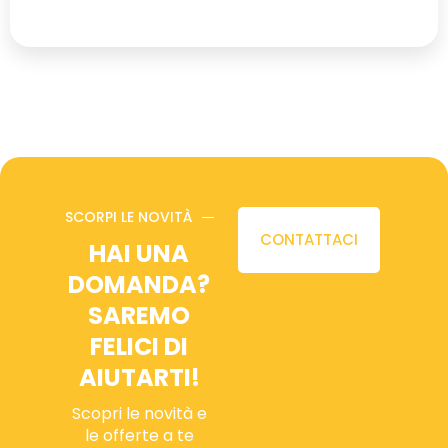
SCORPI LE NOVITÀ
CONTATTACI
HAI UNA
DOMANDA?
SAREMO
FELICI DI
AIUTARTI!
Scopri le novità e
le offerte a te