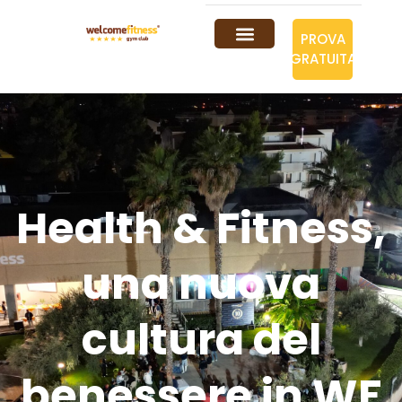
PROVA
GRATUITA
Health & Fitness,
una nuova
cultura del
benessere in WF