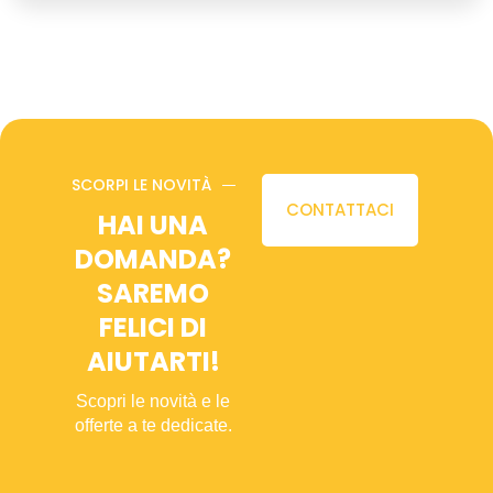
SCORPI LE NOVITÀ
CONTATTACI
HAI UNA
DOMANDA?
SAREMO
FELICI DI
AIUTARTI!
Scopri le novità e le
offerte a te dedicate.