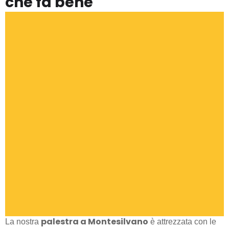
che fa bene
palestra a Montesilvano
La nostra
è attrezzata con le