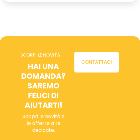
SCORPI LE NOVITÀ
CONTATTACI
HAI UNA
DOMANDA?
SAREMO
FELICI DI
AIUTARTI!
Scopri le novità e
le offerte a te
dedicate.