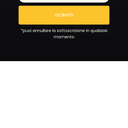
ISCRIVITI
*puoi annullare la sottoscrizione in qualsiasi
momento
Copyright © 2024
Privacy Policy
Sportrend SSD a RL. All
Cookie Policy
rights reserved.
Partita IVA
IT02092880687