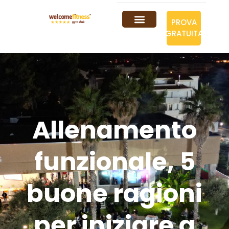
PROVA
GRATUITA
Allenamento
funzionale, 5
buone ragioni
per iniziare a