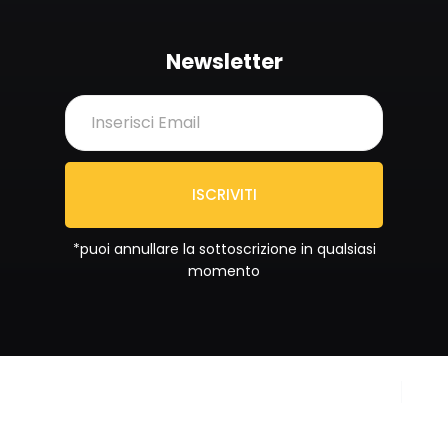
Newsletter
ISCRIVITI
*puoi annullare la sottoscrizione in qualsiasi
momento
Copyright © 2024
Privacy Policy
Sportrend SSD a RL. All
Cookie Policy
rights reserved.