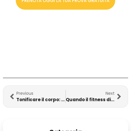
PRENOTA OGGI LA TUA PROVA GRATUITA
Previous
Next
Tonificare il corpo: i benefici e gli allenamenti migliori
Quando il fitness diventa prevenzione: la parola di Benedetta