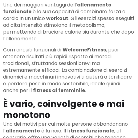
Uno dei maggiori vantaggi dell’
allenamento
funzionale
è la sua capacità di combinare forza e
cardio in un unico
workout
. Gli esercizi spesso eseguiti
ad alta intensità stimolano il metabolismo,
permettendo di bruciare calorie sia durante che dopo
l’allenamento.
Con i circuiti funzionali di
WelcomeFitness
, puoi
ottenere risultati più rapidi rispetto ai metodi
tradizionali, sfruttando sessioni brevi ma
estremamente efficaci. La combinazione di esercizi
dinamici e macchinari innovativi ti aiuterà a tonificare
e perdere peso in modo sostenibile, ideale quindi
anche per il
fitness al femminile
.
È vario, coinvolgente e mai
monotono
Uno dei motivi per cui molte persone abbandonano
l’
allenamento
è la noia. Il f
itness funzionale
, al
contrario, offre una varietà di esercizi che tengono