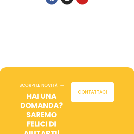
SCORPI LE NOVITÀ
CONTATTACI
HAI UNA
DOMANDA?
SAREMO
FELICI DI
AIUTARTI!