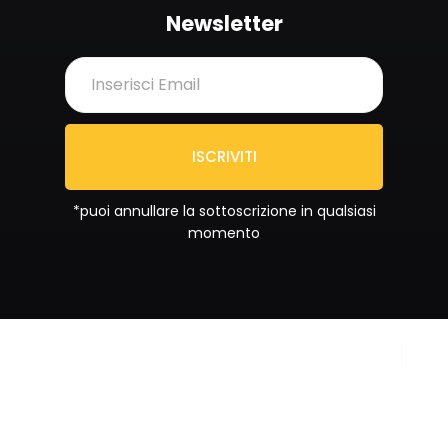
Newsletter
ISCRIVITI
*puoi annullare la sottoscrizione in qualsiasi
momento
Copyright © 2024
Privacy Policy
Sportrend SSD a RL. All
Cookie Policy
rights reserved.
Partita IVA
IT02092880687