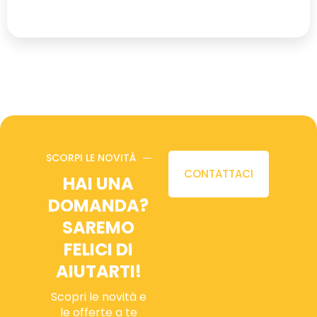
SCORPI LE NOVITÀ
CONTATTACI
HAI UNA
DOMANDA?
SAREMO
FELICI DI
AIUTARTI!
Scopri le novità e
le offerte a te