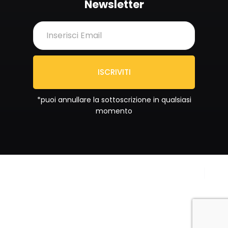
Newsletter
ISCRIVITI
*puoi annullare la sottoscrizione in qualsiasi
momento
Copyright © 2024
Privacy Policy
Sportrend SSD a RL. All
Cookie Policy
rights reserved.
Partita IVA
IT02092880687