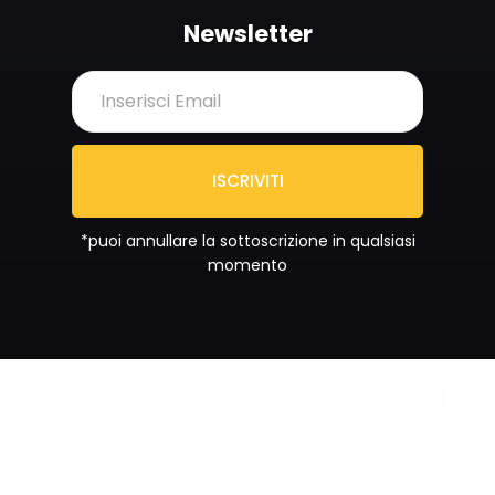
Newsletter
ISCRIVITI
*puoi annullare la sottoscrizione in qualsiasi
momento
Copyright © 2024
Privacy Policy
Sportrend SSD a RL. All
Cookie Policy
rights reserved.
Partita IVA