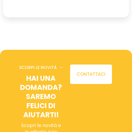
SCORPI LE NOVITÀ
CONTATTACI
HAI UNA
DOMANDA?
SAREMO
FELICI DI
AIUTARTI!
Scopri le novità e
le offerte a te