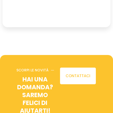
SCORPI LE NOVITÀ
CONTATTACI
HAI UNA
DOMANDA?
SAREMO
FELICI DI
AIUTARTI!