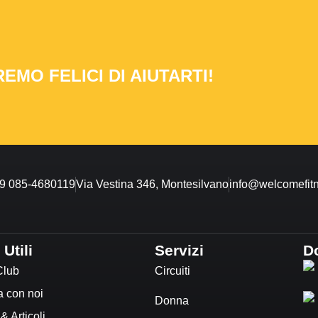
MO FELICI DI AIUTARTI!
9 085-4680119
Via Vestina 346, Montesilvano
info@welcomefitn
 Utili
Servizi
D
Club
Circuiti
a con noi
Donna
 Articoli