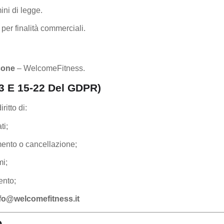
ini di legge.
 per finalità commerciali.
cone
– WelcomeFitness.
. 13 E 15-22 Del GDPR)
ritto di:
ti;
amento o cancellazione;
mi;
ento;
fo@welcomefitness.it
O