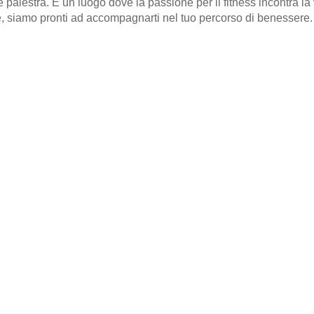
lestra. È un luogo dove la passione per il fitness incontra la v
te, siamo pronti ad accompagnarti nel tuo percorso di benessere.