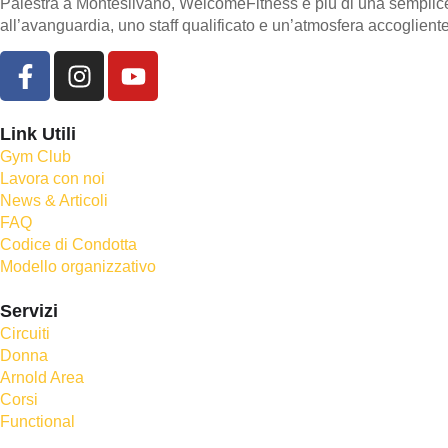
Palestra a Montesilvano, WelcomeFitness è più di una semplice pa
all’avanguardia, uno staff qualificato e un’atmosfera accoglien
Link Utili
Gym Club
Lavora con noi
News & Articoli
FAQ
Codice di Condotta
Modello organizzativo
Servizi
Circuiti
Donna
Arnold Area
Corsi
Functional