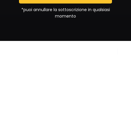
*puoi annullare la sottoscrizione in qualsiasi
momento
Copyright © 2024
Privacy Policy
Sportrend SSD a RL. All
Cookie Policy
rights reserved.
Partita IVA
IT02092880687