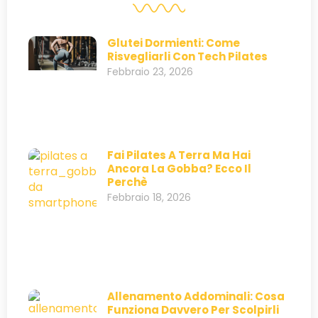
Glutei Dormienti: Come
Risvegliarli Con Tech Pilates
Febbraio 23, 2026
Fai Pilates A Terra Ma Hai
Ancora La Gobba? Ecco Il
Perchè
Febbraio 18, 2026
Allenamento Addominali: Cosa
Funziona Davvero Per Scolpirli