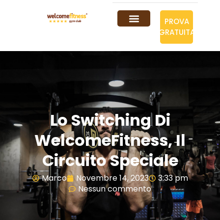
PROVA
GRATUITA
Lo Switching Di
WelcomeFitness, Il
Circuito Speciale
Marco
Novembre 14, 2023
3:33 pm
Nessun commento