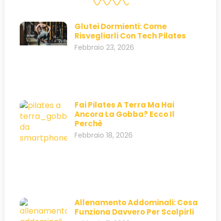
Glutei Dormienti: Come
Risvegliarli Con Tech Pilates
Febbraio 23, 2026
Fai Pilates A Terra Ma Hai
Ancora La Gobba? Ecco Il
Perchè
Febbraio 18, 2026
Allenamento Addominali: Cosa
Funziona Davvero Per Scolpirli