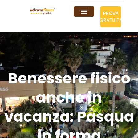
PROVA
GRATUITA
Benessere fisico
anche in
vacanza: Pasqua
in forma