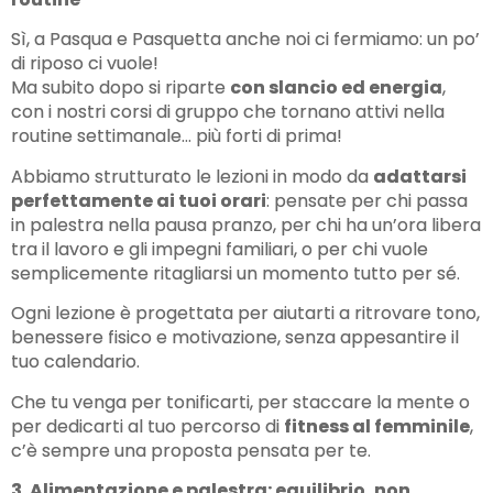
Sì, a Pasqua e Pasquetta anche noi ci fermiamo: un po’
di riposo ci vuole!
Ma subito dopo si riparte
con slancio ed energia
,
con i nostri corsi di gruppo che tornano attivi nella
routine settimanale… più forti di prima!
Abbiamo strutturato le lezioni in modo da
adattarsi
perfettamente ai tuoi orari
: pensate per chi passa
in palestra nella pausa pranzo, per chi ha un’ora libera
tra il lavoro e gli impegni familiari, o per chi vuole
semplicemente ritagliarsi un momento tutto per sé.
Ogni lezione è progettata per aiutarti a ritrovare tono,
benessere fisico e motivazione, senza appesantire il
tuo calendario.
Che tu venga per tonificarti, per staccare la mente o
per dedicarti al tuo percorso di
fitness al femminile
,
c’è sempre una proposta pensata per te.
3. Alimentazione e palestra: equilibrio, non