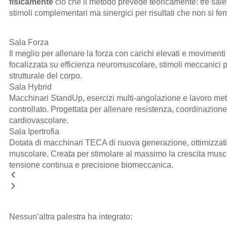
fisicamente
ciò che il metodo prevede teoricamente: tre sale
stimoli complementari ma sinergici per risultati che non si f
Sala Forza
Il meglio per allenare la forza con carichi elevati e moviment
focalizzata su efficienza neuromuscolare, stimoli meccanici 
strutturale del corpo.
Sala Hybrid
Macchinari StandUp, esercizi multi-angolazione e lavoro me
controllato. Progettata per allenare resistenza, coordinazion
cardiovascolare.
Sala Ipertrofia
Dotata di macchinari TECA di nuova generazione, ottimizzati
muscolare. Creata per stimolare al massimo la crescita musc
tensione continua e precisione biomeccanica.
Nessun’altra palestra ha integrato: