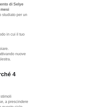
ento di Selye
4 mesi
 studiato per un
do in cui il tuo
biare.
e attivando nuove
lestra.
rché 4
stimoli
se, a prescindere
re questo ciclo