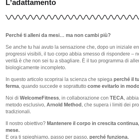
L’adattamento
Perché ti alleni da mesi… ma non cambi più?
Se anche tu hai avuto la sensazione che, dopo un iniziale e
progressi visibili, il tuo corpo abbia smesso di rispondere – n
verità è che non sei tu a sbagliare. È il tuo programma di al
biologicamente incompleto.
In questo articolo scoprirai la scienza che spiega
perché il t
ferma
, quando succede e soprattutto
come evitarlo in modo
Noi di
WelcomeFitness
, in collaborazione con
TECA
, abbi
metodo esclusivo,
Arnold Method
, che supera i limiti dei p
tradizionali.
Il nostro obiettivo?
Mantenere il corpo in crescita continu
mese.
E ora ti spieghiamo, passo per passo,
perché funziona.