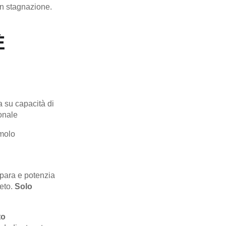
in stagnazione.
È
a su capacità di
onale
imolo
epara e potenzia
eto.
Solo
to