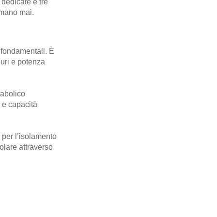
 dedicate e tre
ermano mai.
i fondamentali. È
puri e potenza
tabolico
e e capacità
 per l’isolamento
olare attraverso