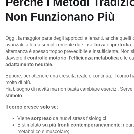
Perchè I Metodi Tradizi
Non Funzionano Più
Oggi, la maggior parte degli approcci allenanti, anche quelli 
avanzati, alterna semplicemente due fasi:
forza
e
ipertrofia
.
alternanza è spesso troppo prevedibile e insufficiente. Non s
davvero il
controllo motorio
,
l’efficienza metabolica
o le ca
adattamento neurale
.
Eppure, per ottenere una crescita reale e continua, il corpo h
molto di più.
Ha bisogno di novità ma non basta cambiare esercizi. Serv
stimolo
.
Il corpo cresce solo se:
Viene
sorpreso
da nuovi stress fisiologici
È stimolato
su più fronti contemporaneamente
: neur
metabolico e muscolare;