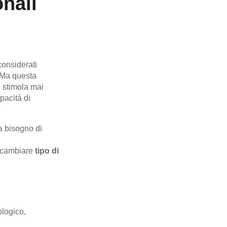
onali
considerati
 Ma questa
i stimola mai
pacità di
a bisogno di
e cambiare
tipo di
ologico,