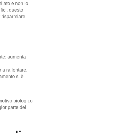
milato e non lo
fici, questo
r risparmiare
ente: aumenta
o a rallentare.
tamento si è
motivo biologico
ior parte dei