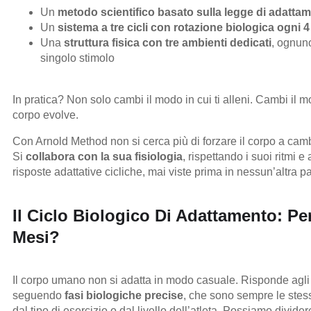
Un
metodo scientifico basato sulla legge di adattam
Un
sistema a tre cicli con rotazione biologica ogni 
Una
struttura fisica con tre ambienti dedicati
, ognuno
singolo stimolo
In pratica? Non solo cambi il modo in cui ti alleni. Cambi il mo
corpo evolve.
Con Arnold Method non si cerca più di forzare il corpo a cam
Si
collabora con la sua fisiologia
, rispettando i suoi ritmi 
risposte adattative cicliche, mai viste prima in nessun’altra pa
Il Ciclo Biologico Di Adattamento: Pe
Mesi?
Il corpo umano non si adatta in modo casuale. Risponde agli 
seguendo
fasi biologiche precise
, che sono sempre le stes
dal tipo di esercizio o dal livello dell’atleta. Possiamo divide